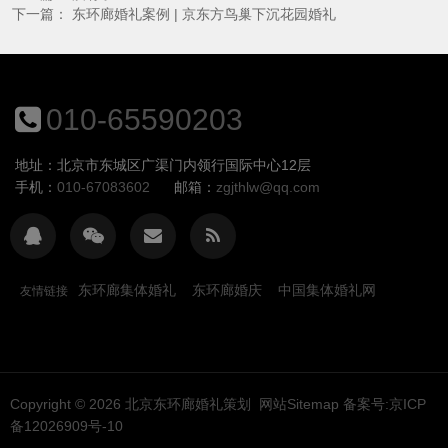
下一篇：
东环廊婚礼案例 | 京东方鸟巢下沉花园婚礼
010-65590203
地址：北京市东城区广渠门内领行国际中心12层
手机：
010-67083602
邮箱：
zgjthlw@qq.com
东环廊集体婚礼
东环廊婚庆
中国集体婚礼网
友情链接
Copyright © 2026
北京东环廊婚礼策划
网站Sitemap
备案号:京ICP
备12026909号-10